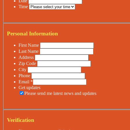
Date
Time
Personal Information
First Name
Last Name
Address
Zip Code
City
Phone
Email
*
Get updates
Please send me latest news and updates
Verification