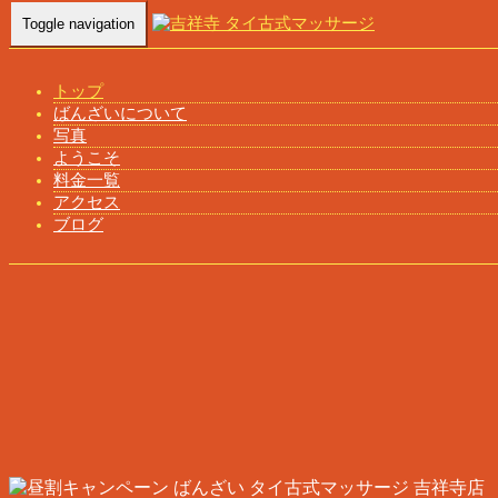
Toggle navigation
トップ
ばんざいについて
写真
ようこそ
ばんざい タイ古式マッサージ 吉祥寺店
料金一覧
アクセス
ブログ
【 お疲れのあなたに極上のリラクゼーションをご褒美 】