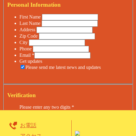
Personal Information
First Name
Last Name
Address
Zip Code
City
Phone
Email
*
Get updates
Please send me latest news and updates
Verification
Please enter any two digits
*
Example: 12
お電話