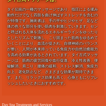
タイ伝統の一種のマッサージであり、指圧による揉み
動作だけでなく四肢を曲げ伸ばすストレッチを含むの
が特徴です。施術者は、手の平やヒジやヒザ、足など
体の色々な部分を使い筋肉を刺激していきます。セン
と呼ばれる人体を流れるエネルギーラインをゆったり
としたリズムで刺激し、こり固まった筋肉をゆるめて
いくことにより、血流が促され、自律神経のバランス
が整い、人間が本来持っている免疫力や自然治癒能力
を高める効果があるとされています。タイ古式マッサ
ージは、筋肉の疲労回復や血行促進、冷え性改善、便
秘解消、肩こり・腰痛の緩和、ストレス解消、免疫力
向上、老化防止など、さまざまな効果が期待できま
す。また、リラックス効果も高く、心身ともにリフレ
ッシュしたいときにおすすめです。
Day Spa Treatments and Services