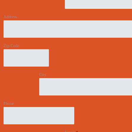
Address
Zip Code
City
Phone