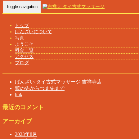
Toggle navigation
Home
-
充電器…
トップ
ばんざいについて
写真
充電器を完備 ばんざい タイ古式マッサージ 吉祥寺店
ようこそ
料金一覧
アクセス
ブログ
最近の投稿
ばんざい タイ古式マッサージ 吉祥寺店
頭の先からつま先まで
link
最近のコメント
アーカイブ
2023年8月